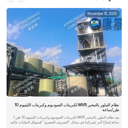
November 15, 2025
نظام التبلور بالتبخير MVR لكبريتات الصوديوم وكبريتات الليثيوم 10
طن/ساعة
C
يعد نظام التبلور بالتبخير MVR لكبريتات الصوديوم وكبريتات الليثيوم 10 طن /
ساعة إنجازًا آخر لشركتنا في مجال "التصريف الصفري" للسوائل النفايات عالية
ي
الملح في المواد الوظيفية الأرضية النادرة.