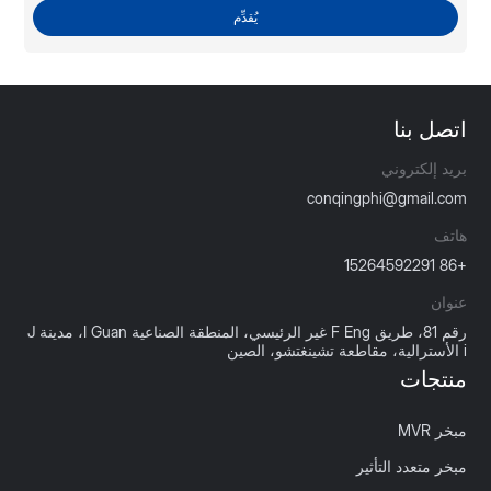
يُقدِّم
اتصل بنا
بريد إلكتروني
conqingphi@gmail.com
هاتف
+86 15264592291
عنوان
رقم 81، طريق F Eng غير الرئيسي، المنطقة الصناعية I Guan، مدينة J
i الأسترالية، مقاطعة تشينغتشو، الصين
منتجات
مبخر MVR
مبخر متعدد التأثير