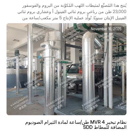
يُنتج هذا المُصنِّع لمثبطات اللهب المُكوَّنة من البروم والفوسفور
23,000 طن من رباعي بروم ثنائي الفينول أ وعشاري بروم ثنائي
الفينيل الإيثان سنويًا. تُولِّد عملية الإنتاج 5 متر مكعب/ساعة من
محلول ملحي أم عالي التركيز، بتركيبة مُعقَّدة: كلوريد الصوديوم
November 16, 2025
12%، كبريتات الصوديوم 8%، بروميد الصوديوم 3%، بورات الزنك
1%، الفوسفور العضوي 0.5%، مُطلِق الأكسجين الكيميائي 20,000
ملغم/لتر، درجة حموضة 1-2. تُصنَّف المياه الخام كنفايات خطرة
من الفئة HW18، بتكلفة التخلص الخارجي منها 2,800 يوان صيني/
طن، وتكلفة سنوية تُقارب 120 مليون يوان صيني. تحتاج الشركة
بشكل مُلِحّ إلى حل شامل "للحد من الأملاح المُختلطة + استغلال
الموارد".
نظام تبخير MVR 4 طن/ساعة لمادة الثيرام الصوديوم
المضافة للمطاط SDD