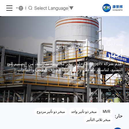
Select Language
▼
بيت
أخبار
أخبار
تقدم شركة Conqinphi حلول تبخر مخصصة متكاملة، من التصميم إلى
التصنيع، لتناسب صناعتك وتركيبة مياه الصرف الصحي واحتياجات
المعالجة.
MVR
مبخر ذو تأثير واحد
مبخر ذو تأثير مزدوج
حار:
مبخر ثلاثي التأثير