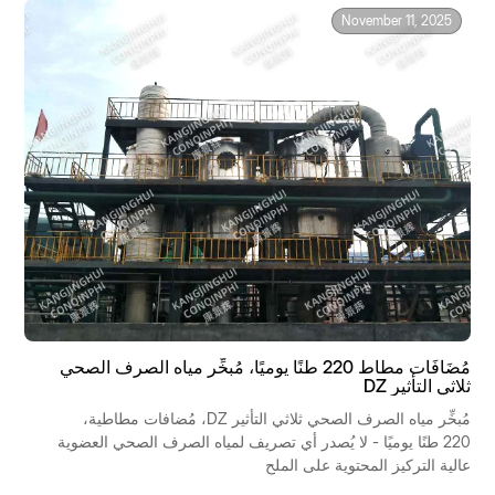
تتكون مياه الصرف الصحي من: Na₂SO₄ 15%، NaCl 12%، CODcr
November 11, 2025
800 ملغم/لتر.
مُضَافَات مطاط 220 طنًا يوميًا، مُبخِّر مياه الصرف الصحي
ثلاثي التأثير DZ
مُبخِّر مياه الصرف الصحي ثلاثي التأثير DZ، مُضافات مطاطية،
220 طنًا يوميًا - لا يُصدر أي تصريف لمياه الصرف الصحي العضوية
عالية التركيز المحتوية على الملح