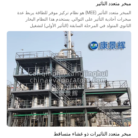
مبخر متعدد التأثير
المبخر متعدد التأثير (MEE) هو نظام تركيز موفر للطاقة يربط عدة
مبخرات أحادية التأثير على التوالي. يستخدم هذا النظام البخار
الثانوي المتولد في المرحلة السابقة (التأثير الأولي) لتشغيل
المرحلة التالية (التأثير الثانوي)، مما يسمح بإعادة استخدام
كيلوغرام واحد من البخار النقي عدة مرات، وبالتالي مضاعفة قدرة
التبخير. تقدم هذه المقالة نظرة عامة منهجية من سبعة جوانب:
المبدأ، ونوع العملية، والتركيب الهيكلي، ومؤشرات الأداء، ومجالات
التطبيق، والمزايا والعيوب، ونقاط الاختيار.
مبخر متعدد التأثيرات ذو غشاء متساقط