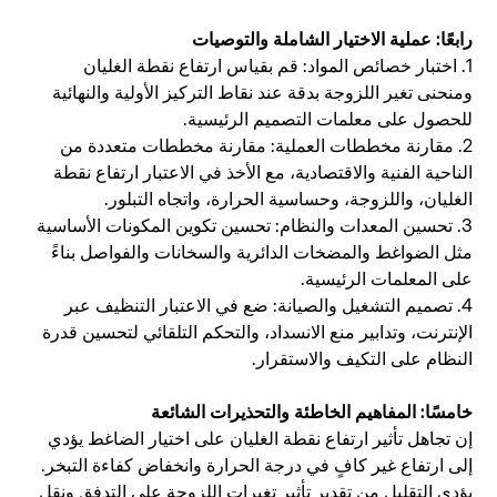
رابعًا: عملية الاختيار الشاملة والتوصيات
1. اختبار خصائص المواد: قم بقياس ارتفاع نقطة الغليان
ومنحنى تغير اللزوجة بدقة عند نقاط التركيز الأولية والنهائية
للحصول على معلمات التصميم الرئيسية.
2. مقارنة مخططات العملية: مقارنة مخططات متعددة من
الناحية الفنية والاقتصادية، مع الأخذ في الاعتبار ارتفاع نقطة
الغليان، واللزوجة، وحساسية الحرارة، واتجاه التبلور.
3. تحسين المعدات والنظام: تحسين تكوين المكونات الأساسية
مثل الضواغط والمضخات الدائرية والسخانات والفواصل بناءً
على المعلمات الرئيسية.
4. تصميم التشغيل والصيانة: ضع في الاعتبار التنظيف عبر
الإنترنت، وتدابير منع الانسداد، والتحكم التلقائي لتحسين قدرة
النظام على التكيف والاستقرار.
خامسًا: المفاهيم الخاطئة والتحذيرات الشائعة
إن تجاهل تأثير ارتفاع نقطة الغليان على اختيار الضاغط يؤدي
إلى ارتفاع غير كافٍ في درجة الحرارة وانخفاض كفاءة التبخر.
يؤدي التقليل من تقدير تأثير تغيرات اللزوجة على التدفق ونقل