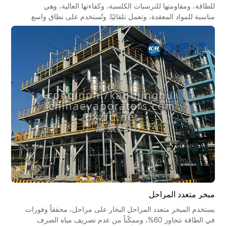
للطاقة، ومقاومتها للترسبات الكلسية، وكفاءتها العالية، وهي
مناسبة للمواد المعقدة، وتعمل تلقائيًا. وتُستخدم على نطاق واسع
في الصناعات الكيميائية والصيدلانية والغذائية وحماية البيئة، مما
يُسهم في التنمية الصناعية المستدامة.
مبخر متعدد المراحل
يستخدم المبخر متعدد المراحل البخار على مراحل، محققاً وفورات
في الطاقة تتجاوز 60%، وممكّناً من عدم تصريف مياه الصرف