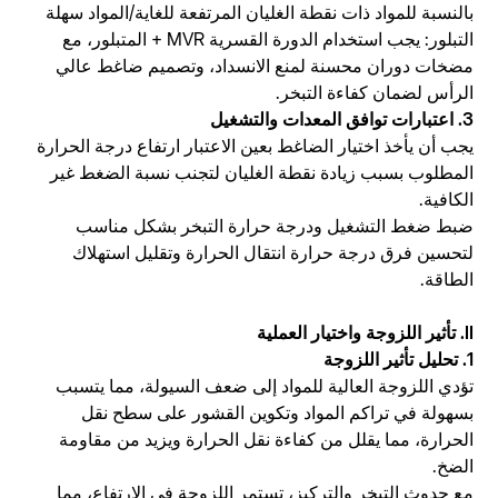
بالنسبة للمواد ذات نقطة الغليان المرتفعة للغاية/المواد سهلة
التبلور: يجب استخدام الدورة القسرية MVR + المتبلور، مع
مضخات دوران محسنة لمنع الانسداد، وتصميم ضاغط عالي
الرأس لضمان كفاءة التبخر.
3. اعتبارات توافق المعدات والتشغيل
يجب أن يأخذ اختيار الضاغط بعين الاعتبار ارتفاع درجة الحرارة
المطلوب بسبب زيادة نقطة الغليان لتجنب نسبة الضغط غير
الكافية.
ضبط ضغط التشغيل ودرجة حرارة التبخر بشكل مناسب
لتحسين فرق درجة حرارة انتقال الحرارة وتقليل استهلاك
الطاقة.
II. تأثير اللزوجة واختيار العملية
1. تحليل تأثير اللزوجة
تؤدي اللزوجة العالية للمواد إلى ضعف السيولة، مما يتسبب
بسهولة في تراكم المواد وتكوين القشور على سطح نقل
الحرارة، مما يقلل من كفاءة نقل الحرارة ويزيد من مقاومة
الضخ.
مع حدوث التبخر والتركيز، تستمر اللزوجة في الارتفاع، مما