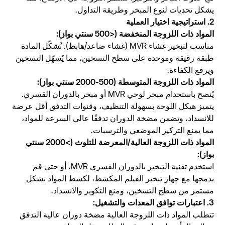
يشكل تحديات لنوع المبخر وطريقة التداول.
2. استراتيجية اختيار العملية
المواد ذات اللزوجة المنخفضة (<500 سنتي بواز):
مناسب لتبخير غشاء MVR (غشاء صاعد/هابط). تُشكّل المادة
طبقة رقيقة وموحدة على سطح التسخين، مما يُسهّل التسخين
ويرفع الكفاءة.
المواد ذات اللزوجة المتوسطة (500-2000 سنتي بواز):
يُنصح باستخدام مبخر لوحي MVR أو مبخر بالدوران القسري.
يتميز هيكل اللوحة بسهولة التنظيف، وقنوات التدفق أقل عرضة
للانسداد، وتضمن مضخة الدوران تدفقًا عالي السرعة للمواد،
مما يمنع التركيز الموضعي والترسبات.
المواد ذات اللزوجة العالية/المعرضة للتلوث (>2000 سنتي
بواز):
استخدم تقنية التبخير بالدوران القسري MVR، أو حتى قم
بدمجها مع جهاز تبخير الفيلم المكشط، لكشط المواد بشكل
مستمر من سطح التسخين، ومنع التكوير والانسداد.
3. اعتبارات توافق المعدات والتشغيل:
تتطلب المواد ذات اللزوجة العالية مضخة دوران عالية التدفق