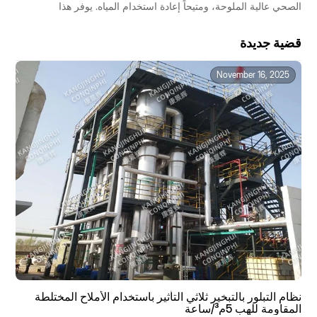
الصحي عالية الملوحة، ومتيحاً إعادة استخدام المياه. يوفر هذا
المبخر وفورات في التكاليف، ويتطلب مساحة صغيرة، ويتميز
بأتمتة عالية، وهو مناسب للصناعات الكيميائية والصيدلانية والغذائية.
قضية جديدة
كما أنه مؤهل للحصول على دعم حكومي، ويحقق عائداً سريعاً على
الاستثمار.
November 16, 2025
نظام التبلور بالتبخير ثلاثي التأثير باستخدام الأملاح المختلطة
المقاومة للهب 5م³/ساعة