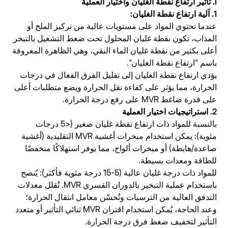
I. تأثير ارتفاع نقطة الغليان واختيار العملية
1. آلية ارتفاع نقطة الغليان:
عندما تحتوي المواد على مستويات عالية من تركيز الملح أو
المذاب، تكون نقطة غليان المحلول تحت ضغط التشغيل بالتبخر
أعلى بكثير من نقطة غليان الماء النقي، وهي الظاهرة المعروفة
باسم "ارتفاع نقطة الغليان".
يؤدي ارتفاع نقطة الغليان إلى تقليل الفرق الفعال في درجات
الحرارة، مما يؤثر على كفاءة نقل الحرارة ويضع متطلبات أعلى
على قدرة ضاغط MVR على رفع درجة الحرارة.
2. استراتيجيات اختيار العملية
بالنسبة للمواد ذات ارتفاع نقطة غليان صغير (<5 درجات
مئوية): يمكن استخدام مبخرات أغشية MVR التقليدية (أغشية
صاعدة/هابطة) أو مبخرات ألواح، مما يوفر استهلاكًا منخفضًا
للطاقة ومعدات بسيطة.
للمواد ذات درجة غليان عالية (5-15 درجة مئوية فأكثر): يُنصح
باستخدام عملية التبخير بالدوران القسري MVR. تُقلل معدلات
التدفق العالية من الترسبات وتُحسّن معامل انتقال الحرارة؛
وعند الحاجة، يُمكن استخدام اقتران MVR ثنائي التأثير أو متعدد
التأثير لتخفيف ضغط فرق درجة الحرارة.