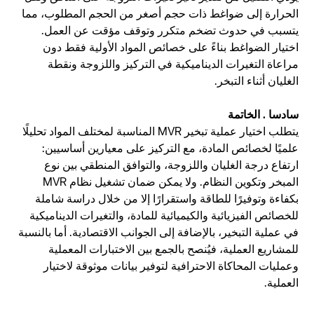
الحرارة إلى ضواغط ذات حجم أصغر من الحجم المطلوب، مما
يتسبب في حدوث تضخم متكرر وتوقف مؤقت عن العمل.
اختيار الضواغط بناءً على خصائص المواد الأولية فقط دون
مراعاة التغيرات الديناميكية في التركيز واللزوجة ونقطة
الغليان أثناء التبخر.
سادسا
. الخاتمة
يتطلب اختيار عملية تبخير MVR المناسبة لمختلف المواد تحليلًا
علميًا لخصائص المادة، مع التركيز على معيارين أساسيين:
ارتفاع درجة الغليان واللزوجة، والتوافق المنطقي بين نوع
المبخر وتكوين النظام. ولا يمكن ضمان تشغيل نظام MVR
بكفاءة وتوفيرًا للطاقة واستقرارًا إلا من خلال دراسة شاملة
للخصائص الفيزيائية والكيميائية للمادة، والتغيرات الديناميكية
في عملية التبخير، بالإضافة إلى الجوانب الاقتصادية. أما بالنسبة
للمشاريع العملية، فيُنصح بالجمع بين الاختبارات المعملية
وعمليات المحاكاة الاحترافية لتوفير بيانات موثوقة لاختيار
العملية.