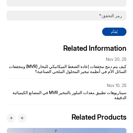
يُقدِّم
Related Information
5
Oct 31, 25
التطبيقات الأساسية لمبخرات MVR في صناعة الأدوية
و
Oct 26, 25
5
شرح مفصل لعملية التبلور بالتبخر MVR لمياه الصرف الصحي الناتجة
عن الكوك
ل
Related Products