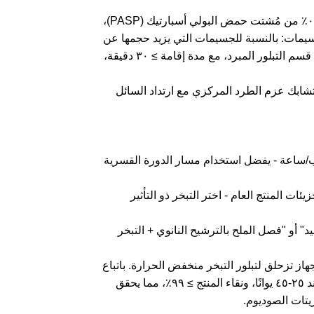
معدل تدفق الدوران القسري ≥ ١.٥ متر/ثانية، إضافة ٠.١-٠.٣٪ من مُشتت حمض البولي أسبارتيك (PASP)،
ساخن ٨٠ درجة مئوية أو محلول قلوي ٥٪. ٣. حجم الجسيمات: بالنسبة للجسيمات التي يزيد حجمها عن
١٥٠ ميكرومتر، يجب التحكم في معدل التبريد عند ١-٢ درجة مئوية/دقيقة في قسم التبلور المبرد، مع مدة إقامة ≥ ٣٠ دقيقة،
تشابك عزم الطرد المركزي مع ارتداد السائل
ر، وانخفاض أسعار الكهرباء، وحجم الإنتاج >5 متر مكعب/ساعة - يفضل استخدام مسار الدورة القسرية
 متر مكعب/ساعة، وحجم جزيئات المنتج العام - اختر التبخر ذو التأثير
ي النقاء - استخدم "MVR + التبلور بالتجميد" أو "فصل الملح بالترشيح النانوي + التبخر
از تزحلق لتبلور التبخر منخفض الحرارة. باتباع
النهج المذكور، يمكن التحكم في تكلفة التشغيل الشاملة لكل طن من الماء عند ٢٥-٤٥ يوانًا، ونقاء المنتج ≥ ٩٩٪، مما يحقق
تات الصوديوم.