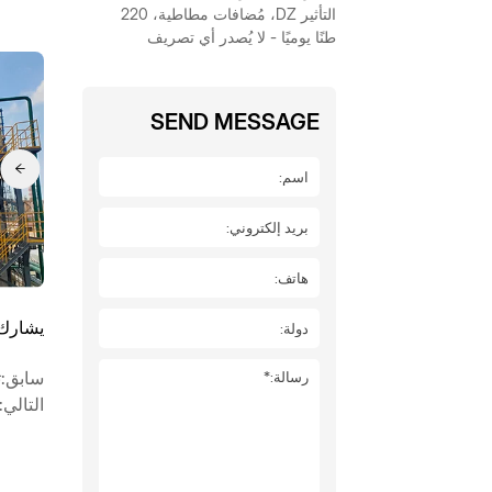
التأثير DZ، مُضافات مطاطية، 220
طنًا يوميًا - لا يُصدر أي تصريف
لمياه الصرف الصحي العضوية
عالية التركيز المحتوية على الملح
SEND MESSAGE
يشارك
سابق:ت
التالي: مبدأ العم