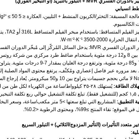
ت الكالسيوم.
 الحرارة 2000-3500 W·m⁻²·K⁻¹.
③ تبلور الدوران القسري MVR: يدخل السائل المُركّز إلى مُبخّر
تتراوح بين 8 و12 درجة مئوية باستخدام ضاغط طرد مركزي من شركة رو
إرجاع السائل الأم بالكامل.
يُستهلك ٢٨-٣٥ كيلوواط/ساعة من الكهرباء لكل طن م
ثلاثي التأثير.
لموقع؛ نقاء المنتج ≥99%، ومحتوى الرطوبة <0.2%.