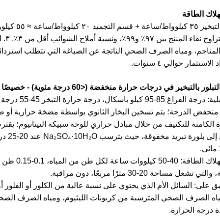
ذلك،
الاستثمار حوالي ٤ سنوات.
 بالتبخير في درجات حرارة منخفضة (<60 درجة مئوية) - خصيصًا لمياه الصرف الصحي الحساسة للحرارة/التآكلية
1. العملية: در
منخفض الدرجة؛ يتم تسخين البخار الثانوي بواسطة مضخة حرارية أو ضغ
ة الكامنة للتكثيف من خلال مبادل حراري للوحة سبيكة التيتانيوم؛ يقت
ويدخل 
 مائي.
2. استهلاك ا
ي تشغل مساحة 20-30 مترًا مربعًا، دون مراقبة.
طبق على: السائل الأم الذي يحتوي على نسبة عالية من الكلور أو الفلور أ
اه الصرف الصحي المترسبة من كربونات الليثيوم، ومياه الصرف الصحي ا
 درجة الحرارة.