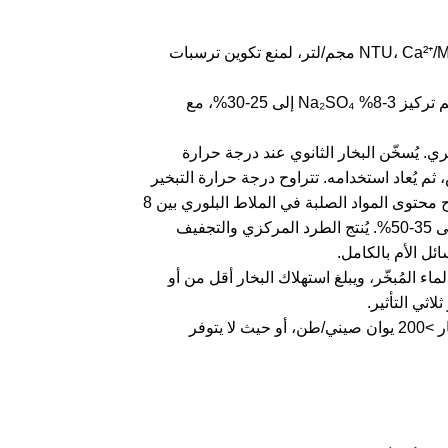
① المعالجة المسبقة: التخثر/الكربون المنشط + التليين، العكارة ≤ 5 NTU، Ca²⁺/Mg²⁺ ≤ 50 مجم/لتر، لمنع تكوين ترسبات
② تركيز الفيلم المتساقط: باستخدام مبخر الفيلم المتساقط 316L أو TA2، يتم تركيز 3-8% Na₂SO₄ إلى 25-30%، مع
 الدوران القسري. يُسخّن البخار الثانوي عند درجة حرارة
تس، ثم يُعاد استخدامه. تتراوح درجة حرارة التبخير
بين 75 و85 درجة مئوية، وترتفع درجة الغليان بمقدار 7-9 درجات مئوية. يتراوح محتوى المواد الصلبة في الملاط البلوري بين 8
و15%. بعد مروره عبر فاصل إعصاري ومُكثّف، يرتفع محتوى المواد الصلبة إلى 35-50%. يُنتج الطرد المركزي والتجفيف
ن الماء المُبخّر، ويبلغ استهلاك البخار أقل من أو
المشاريع التي تبلغ سعتها >5 متر مكعب/ساعة، وسعر البخار >200 يوان صيني/طن، أو حيث لا يتوفر