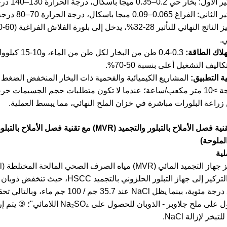
ر حي 0.2–0.35 ميجا باسكال، درجة الحرارة 130–140 درجة مئوية؛
اغ 0.065–0.09 ميجا باسكال، درجة الحرارة 70–80 درجة مئوية؛
ي.
اليف التشغيل أعلى بنسبة 50-70%.
المعالجة >10 متر مكعب/ساعة؛ عندما لا تكون متطلبات حجم الجسيمات
زراعة البلورات مباشرة في خزان الملح النهائي، مما يبسط العملية.
ثالثًا: تقنية فصل الأملاح بالتبلور والتجميد (VR
الملوحة)
عند -5 درجة مئوية، بينما يظل NaCl عن
للحصول على ملح جلاوبر - الذوبان لل
تبخر لإزالة NaCl.