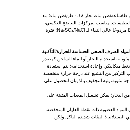
قسم التبخير ٣٥ كيلوواط/ساعة + قسم التجميد ٢٠ كيلوواط/ساعة ≈ ٥٥ كيلوواط/ساعة/طن ماء، بخار ٠.١٨ طن/طن ماء؛ مع
 تتراوح نقاء المنتج بين ٩٧٪ و٩٩٪، ونسبة أملاح الشوائب أقل من ٣٪. ٣. التطبيقات: مناسب لمركزات التناضح العكسي،
ومياه المناجم، ومياه الصرف الصحي الناتجة عن الصباغة التي تتطلب استردادًا مزدوجًا عالي النقاء لـ Na₂SO₄/NaCl؛ فترة
جة الفراغ 85-95 كيلو باسكال، درجة حرارة التبخر 45-55 درجة مئوية، باستخدام البخار أو الماء الساخن كمصدر
ط ميكانيكي وإعادة استخدامه؛ يتم استعادة
رب التركيز من التشبع عند درجة حرارة منخفضة
إلى بلورة تبريد مخفوقة، حيث يترسب Na₂SO₄·10H₂O عند 20-25 درجة مئوية، يليه التجفيف بالذوبان للحصول على
لطاقة: 40-50 كيلووات ساعة لكل طن من المياه، 0.1-0.15 طن من البخار؛ يمكن تشغيل المعدات المثبتة على
و المواد العضوية ذات نقطة الغليان المنخفضة،
لصيدلانية؛ البيئات شديدة التآكل ولكن