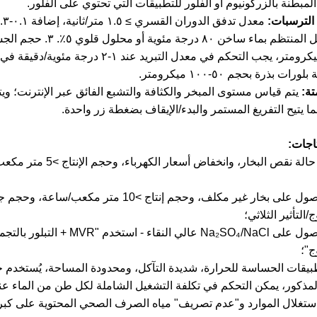
المبطنة بالزركونيوم أو الفلور للتطبيقات التي تحتوي على الفلور.
والغسل المنتظم بماء 
رات بذرة بحجم ٥٠-١٠٠ ميكرومتر.
يتم قياس مستوى المبخر والكثافة والتشبع الفائق عبر الإنترنت؛ وي
ما يتيح التفريغ المستمر والبدء/الإيقاف بضغطة زر واحدة.
تاجات:
1. في حالة نقص البخا
2. للحصول على بخار غير مكلف، وحجم إنتاج >10
/التأثير الثلاثي؛
3. للحصول على Na₂SO₄/NaCl عال
ج"؛
تطبيقات الحساسة للحرارة، شديدة التآكل، ومحدودة المساحة، يُستخدم جه
تغلال الموارد و"عدم تصريف" مياه الصرف الصحي المحتوية على كبري