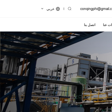
conqingphi@gmail.
عربي
ت عنا
اتصل بنا