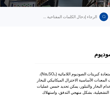
وديوم
في التطبيقات الصناعية لمعالجة مياه الصرف الصحي بكبريتات الصوديوم واستعادة كبريتات الصوديوم اللامائية (Na₂SO₄)،
 المعدات الأساسية الاختزال الميكانيكي للبخار
استخدام البخار والتبلور، يمكن تحديد خمس عمليات
ت التشغيلية، بشكل منهجي التدفق، واستهلاك