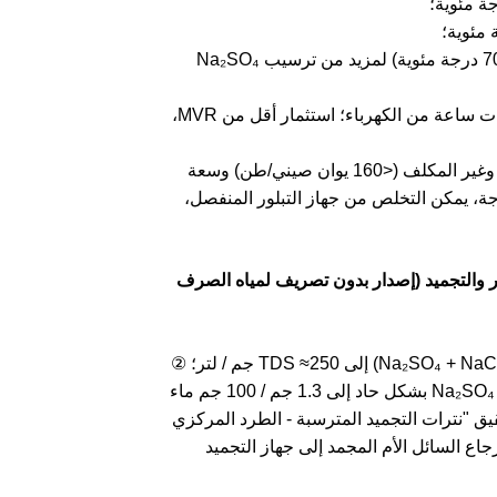
③ تركيز الناتج النهائي للتأثير 28-32%، يدخل إلى بلورة الفلاش الفراغية (60-70 درجة مئوية) لمزيد من ترسيب Na₂SO₄
0.3-0.4 طن من البخار لكل طن من الماء، و10-15 كيلووات ساعة من الكهرباء؛ استثمار أقل من MVR،
المشاريع الكيميائية والفحمية ذات البخار المنخفض الضغط وغير المكلف (<160 يوان صيني/طن) وسعة
 حرجة، يمكن التخلص من جهاز التبلور المنفصل،
M) مع تقنية فصل الأملاح بالتبلور والتجميد (إصدار بدون تصريف لمياه الصرف
① يركز جهاز التجميد المائي (MVR) مياه الصرف الصحي المالحة المختلطة (Na₂SO₄ + NaCl) إلى TDS ≈250 جم / لتر؛ ②
يدخل التركيز إلى جهاز التبلور الحلزوني بالتجميد HSCC، حيث تنخفض ذوبان Na₂SO₄ بشكل حاد إلى 1.3 جم / 100 جم ماء
د 35.7 جم / 100 جم ماء، وبالتالي تحقيق "نترات التجميد المترسبة - الطرد المركزي
حصول على Na₂SO₄ اللامائي"؛ ③ يتم إرجاع السائل الأم المجمد إلى جهاز التجميد