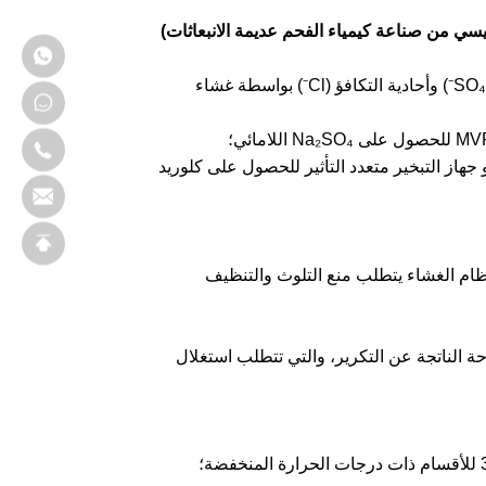
① يتم فصل مياه الصرف الصحي عالية الملوحة أولاً إلى أملاح ثنائية التكافؤ (SO₄²⁻) وأحادية التكافؤ (Cl⁻) بواسطة غشاء
و جهاز التبخير متعدد التأثير للحصول على كلوريد
 NaCl 98%، ومعدل استعادة المياه >95%، ولكن نظام الغشاء يتطلب منع التلوث والتنظيف
ة الناتجة عن التكرير، والتي تتطلب استغلال
TA2/2205 الفولاذ المزدوج لدرجات الحرارة >90 درجة مئوية، 316L للأقسام ذات درجات الحرارة المنخفضة؛