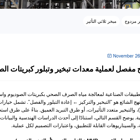
ير مزدوج
مبخر ثلاثي التأثير
November 26
مفصل لعملية معدات تبخير وتبلور كبريتات الص
نهج الشائع هو "التبخير والتركيز ← إعادة التبلور والفصل". تشمل خيارات
(MVR)، والتبخير متعدد التأثيرات، أو طرق التبريد العميق. بناءً على طرق 
ة. يوضح القسم التالي، استنادًا إلى أحدث الدراسات الهندسية والبيانا
، والسيناريوهات القابلة للتطبيق، واعتبارات التصميم لكل عملية.