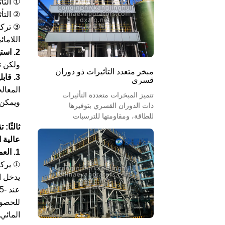
① التأثير الأول: بخا
والصيدلانية. كما أنها تتيح استعادة
② التأثير الثاني: الفر
الموارد والتشغيل منخفض
الكربون، مما يجعلها الحل الأمثل
لتقنيات التركيز الصناعية.
اللامائ
2. استهلاك الطاقة:
ولكن تك
مبخر متعدد التأثيرات ذو دوران
3. قابلية التطبيق:
قسري
تتميز المبخرات متعددة التأثيرات
ويمكن 
ذات الدوران القسري بتوفيرها
للطاقة، ومقاومتها للترسبات
الكلسية، وكفاءتها العالية، وهي
مناسبة للمواد المعقدة، وتعمل
عالية 
تلقائيًا. وتُستخدم على نطاق واسع
1. العملية
في الصناعات الكيميائية
والصيدلانية والغذائية وحماية البيئة،
مما يُسهم في التنمية الصناعية
المستدامة.
المائي لل