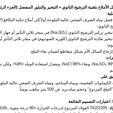
 النانوي؛
لترشيح النانوي (Na₂SO₄) في مبخر ثلاثي التأثير أو جهاز MVR للحصول على Na₂SO₄ اللامائي؛
بخير نفاذية الترشيح النانوي (كلوريد الصوديوم) في مبخر ثلاثي التأثير أ
وم؛
إرجاع السائل الأم بشكل متقاطع لضمان نقاء الملح.
نقاء Na₂SO₄ 99%، ونقاء
م.
الكيماويات الفحمية، ومياه المناجم، ومياه الصرف الصحي عالية الملوح
ملح المزدوج" وحجم مياه يزيد عن 500 متر مكعب يومياً.
 اعتبارات التصميم الشائعة