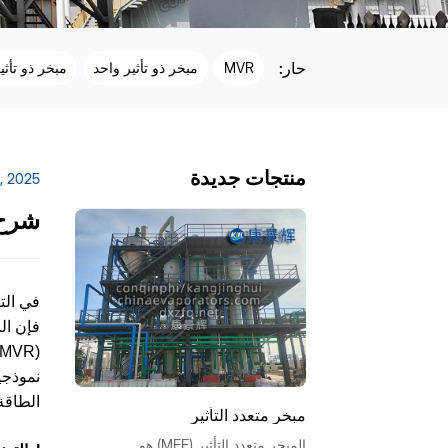
حار:
MVR
مبخر ذو تأثير واحد
مبخر ذو تأث
منتجات جديدة
, 2025
شرح 
فإن ال
نموذجي
الطاقة
مبخر متعدد التأثير
المبخر متعدد التأثير (MEE) هو