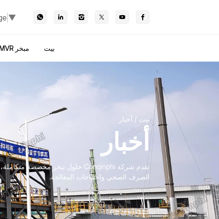
ge
▼
بيت
مبخر MVR
بيت
أخبار
أخبار
تقدم شركة Conqinphi حلول تبخر مخصص
الصرف الصحي واحتياجات المعالجة.