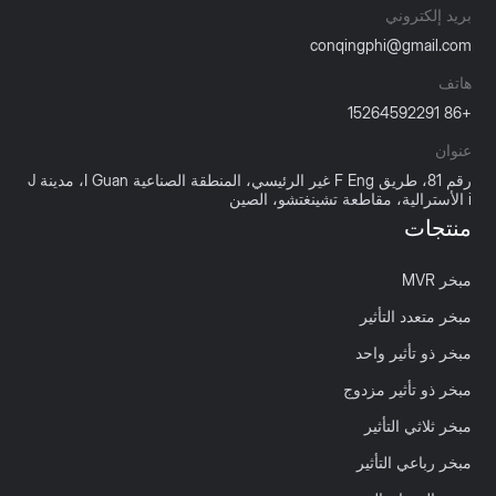
بريد إلكتروني
conqingphi@gmail.com
هاتف
+86 15264592291
عنوان
رقم 81، طريق F Eng غير الرئيسي، المنطقة الصناعية I Guan، مدينة J
i الأسترالية، مقاطعة تشينغتشو، الصين
منتجات
مبخر MVR
مبخر متعدد التأثير
مبخر ذو تأثير واحد
مبخر ذو تأثير مزدوج
مبخر ثلاثي التأثير
مبخر رباعي التأثير