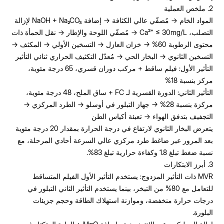
2. ملخص العملية
المواد الخام → مُصفّي عالي الكثافة → إضافة NaOH + Na₂CO₃ لإزالة
التصلب، Ca²⁺ ≤ 30mg/L → مُصفّي اللوحة والإطار → نقل الحمأة ذات
محتوى الرطوبة 60% → خزان العازل → التسخين الأولي → المكثف →
التسخين الثانوي → البخار الحي → مُعدّل التكثيف الحراري ثنائي التأثير
التأثير الأول: فيلم ساقط + مركب دوران قسري، 65 درجة مئوية،
مركز بنسبة 18%
التأثير الثاني: الدورة القسرية لـ FC + ساق الملح، 48 درجة مئوية،
مركزة بنسبة 28% → جهاز التبلور في أوسلو → الطرد المركزي →
التجفيف بتدفق الهواء → تعبئة أكياس الطن
يتعرض البخار الثانوي لارتفاع في درجة الحرارة بمقدار 20 درجة مئوية
بعد المرور عبر ضاغط طرد مركزي عالي السرعة أحادي المرحلة، مع
نسبة ضغط تبلغ 1.8 وكفاءة حرارية تبلغ 83%.
3. أبرز الابتكارات
MVR ذات التأثير المزدوج: يستخدم التأثير الأول الفيلم المتساقط
للتعامل مع 80% من التبخر، بينما يستخدم التأثير الثاني التبلور في
درجات حرارة منخفضة، وموازنة استهلاك الطاقة وحجم جزيئات
البلورة.