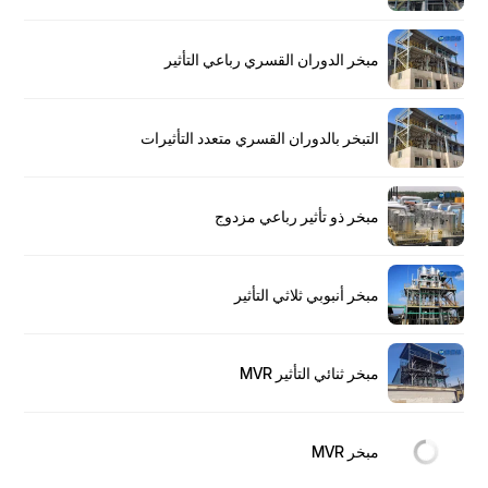
مبخر الدوران القسري رباعي التأثير
التبخر بالدوران القسري متعدد التأثيرات
مبخر ذو تأثير رباعي مزدوج
مبخر أنبوبي ثلاثي التأثير
مبخر ثنائي التأثير MVR
مبخر MVR