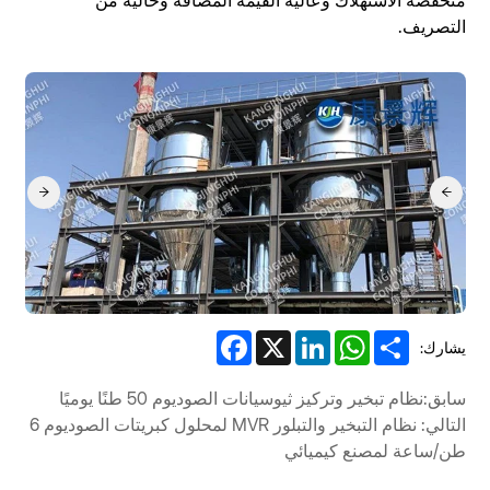
منخفضة الاستهلاك وعالية القيمة المضافة وخالية من
التصريف.
Facebook
LinkedIn
X
WhatsApp
Share
يشارك:
سابق:نظام تبخير وتركيز ثيوسيانات الصوديوم 50 طنًا يوميًا
التالي: نظام التبخير والتبلور MVR لمحلول كبريتات الصوديوم 6
طن/ساعة لمصنع كيميائي