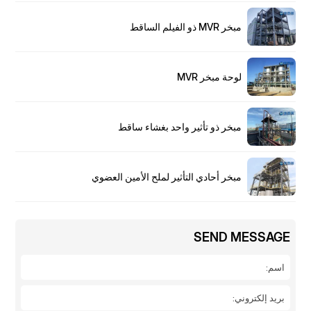
مبخر MVR ذو الفيلم الساقط
لوحة مبخر MVR
مبخر ذو تأثير واحد بغشاء ساقط
مبخر أحادي التأثير لملح الأمين العضوي
SEND MESSAGE