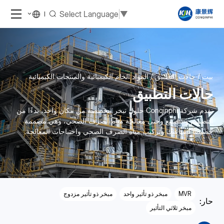
Select Language
▼
بيت
حالات التطبيق
المواد الخام الكيميائية والمنتجات الكيميائية
حالات التطبيق
تقدم شركة Conqinphi حلول تبخر مخصصة من مكان واحد، بدءًا من
التصميم والتصنيع وحتى معالجة مياه الصرف الصحي، وهي مصممة
خصيصًا لصناعتك وتركيب مياه الصرف الصحي واحتياجات المعالجة.
MVR
مبخر ذو تأثير واحد
مبخر ذو تأثير مزدوج
حار:
مبخر ثلاثي التأثير