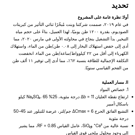
تحديد
أولا: نظرة عامة على المشروع
في عام ٢٠١٩، صممت شركتنا وبنت مُبخّرًا ثنائي التأثير من كبريتات
الصوديوم، بقدرة ١٢٠٠ طن يوميًا، لهذا العميل، بناءً على حجم مياه
التبخير. بدأ التشغيل بنجاح في محاولته الأولى في مارس ٢٠٢٠، مما
أدى إلى خفض استهلاك البخار إلى ٠.٠٨ طن/طن من الماء، واستهلاك
الكهرباء إلى أقل من ٢٢ كيلوواط/ساعة/طن من الماء. انخفضت
التكلفة الإجمالية للطاقة بنسبة ٦٢٪، مما أدى إلى توفير ١١ ألف طن
من الفحم القياسي سنويًا.
II. مسار العملية
1. خصائص المواد
ارتفاع نقطة الغليان Δb = 11 درجة مئوية، 25% Na₂SO₄، 65 كيلو
باسكال·أمبير
التشبع الفائق الحرج ΔCmax = 6 جم/لتر، عرضة للتبلور عند 45-50
درجة مئوية
نسبة عالية من Ca²⁺ وSiO₂، عامل القياس RF = 0.85، مما يشير
إلى وجود محلول ملحي قوي القياس