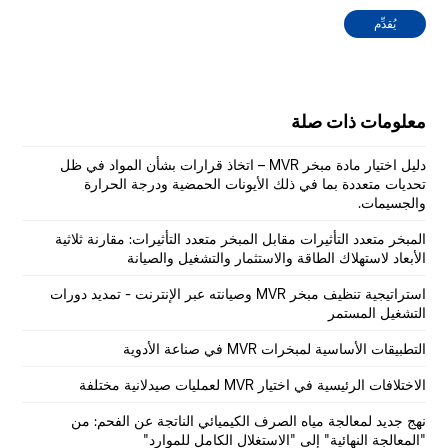
يُقدِّم
معلومات ذات صلة
دليل اختيار مادة مبخر MVR – اتخاذ قرارات بشأن المواد في ظل
تحديات متعددة بما في ذلك الأيونات الحمضية ودرجة الحرارة
والجسيمات.
المبخر متعدد التأثيرات مقابل المبخر متعدد التأثيرات: مقارنة ثلاثية
الأبعاد لاستهلاك الطاقة والاستثمار والتشغيل والصيانة
استراتيجية تنظيف مبخر MVR وصيانته عبر الإنترنت - تمديد دورات
التشغيل المستمر
التطبيقات الأساسية لمبخرات MVR في صناعة الأدوية
الاختلافات الرئيسية في اختيار MVR لعمليات صيدلانية مختلفة
نهج جديد لمعالجة مياه الصرف الكيميائي الناتجة عن الفحم: من
"المعالجة النهائية" إلى "الاستغلال الكامل للموارد"