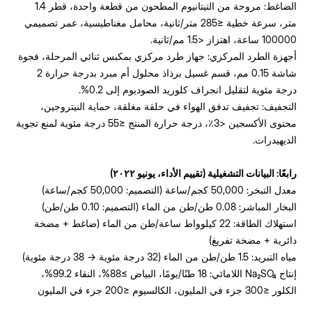
الضاغط: مروحة من التيتانيوم المطحون من قطعة واحدة، قطر 1.4
متر، سرعة خطية ≤285 متر/ثانية، محامل مغناطيسية، عمر تصميمي
100000 ساعة، اهتزاز <1.5 مم/ثانية.
أجهزة الطرد المركزي: جهاز طرد مركزي بمكبس ثنائي المرحلة، فجوة
شاشة 0.15 مم، قسم غسيل برذاذ محلول أم مبرد بدرجة حرارة 2
درجة مئوية لتقليل انجراف كلوريد الصوديوم إلى 0.2%.
التجفيف: تجفيف تدفق الهواء في حلقة مغلقة، حماية النيتروجين،
محتوى الأكسجين <3٪، درجة حرارة المنتج ≤55 درجة مئوية لمنع تجوية
الديهيدرات.
رابعًا: البيانات التشغيلية (تقييم الأداء، يونيو ٢٠٢٢)
معدل التبخر: 50,000 كجم/ساعة (التصميم: 50,000 كجم/ساعة)
البخار المباشر: 0.08 طن/طن من الماء (التصميم: 0.10 طن/طن)
استهلاك الطاقة: 22 كيلوواط ساعة/طن من الماء (ضاغط + مضخة
دائرية + مضخة تفريغ)
مياه التبريد: 1.5 طن/طن من الماء (32 درجة مئوية → 38 درجة مئوية)
إنتاج Na₂SO₄ اللامائي: 18 طنًا/يومًا، البياض ≥88%، النقاء 99.2%،
الكلور ≤300 جزء في المليون، الكالسيوم ≤200 جزء في المليون