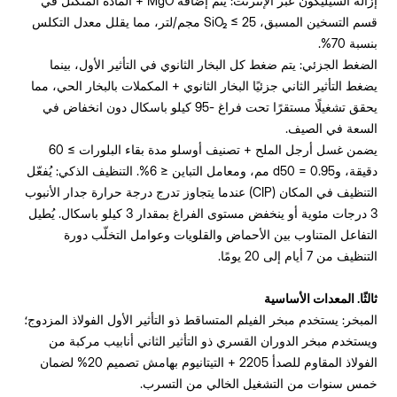
إزالة السيليكون عبر الإنترنت: يتم إضافة MgO + المادة المتكتل في
قسم التسخين المسبق، SiO₂ ≤ 25 مجم/لتر، مما يقلل معدل التكلس
بنسبة 70%.
الضغط الجزئي: يتم ضغط كل البخار الثانوي في التأثير الأول، بينما
يضغط التأثير الثاني جزئيًا البخار الثانوي + المكملات بالبخار الحي، مما
يحقق تشغيلًا مستقرًا تحت فراغ -95 كيلو باسكال دون انخفاض في
السعة في الصيف.
يضمن غسل أرجل الملح + تصنيف أوسلو مدة بقاء البلورات ≥ 60
دقيقة، وd50 = 0.95 مم، ومعامل التباين ≤ 6%. التنظيف الذكي: يُفعّل
التنظيف في المكان (CIP) عندما يتجاوز تدرج درجة حرارة جدار الأنبوب
3 درجات مئوية أو ينخفض مستوى الفراغ بمقدار 3 كيلو باسكال. يُطيل
التفاعل المتناوب بين الأحماض والقلويات وعوامل التخلّب دورة
التنظيف من 7 أيام إلى 20 يومًا.
ثالثًا. المعدات الأساسية
المبخر: يستخدم مبخر الفيلم المتساقط ذو التأثير الأول الفولاذ المزدوج؛
ويستخدم مبخر الدوران القسري ذو التأثير الثاني أنابيب مركبة من
الفولاذ المقاوم للصدأ 2205 + التيتانيوم بهامش تصميم 20% لضمان
خمس سنوات من التشغيل الخالي من التسرب.