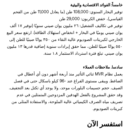
خامساً: الفوائد الاقتصادية والبيئية
توفير البخار السنوي: 108,000 طن (ما يعادل 11,000 طن من الفحم
القياسي)، خفض الكربون: 29,000 طن
توفير في تكاليف التشغيل: ٢٦ مليون يوان صيني سنويًا (توفير ١٧ ألف
يوان صيني يوميًا في البخار + انخفاض استهلاك الطاقة). ارتفع سعر البيع
الخارجي لكبريتات الصوديوم عالية النقاء من ٣٥٠ يوانًا صينيًا للطن إلى
٥٥٠ يوانًا صينيًا للطن، مما حقق إيرادات سنوية إضافية قدرها ١٣ مليون
يوان صيني. تبلغ فترة استرداد الاستثمار ١.٨ سنة.
سادسا. ملاحظات العملاء
يعمل نظام MVR ثنائي التأثير منذ أربعة أشهر دون أي أعطال في
الضاغط. ويبقى مستوى الفراغ عند -96 كيلو باسكال حتى في فصل
الصيف. حجم جسيمات البلورات موحد، ولا يوجد أي تكتل بعد التجفيف.
وقد حقق المشروع بالفعل الهدفين المزدوجين المتمثلين في عدم
تصريف مياه الصرف الكيميائي عالية الملوحة، والاستفادة المثلى من
كبريتات الصوديوم.
استفسر الآن