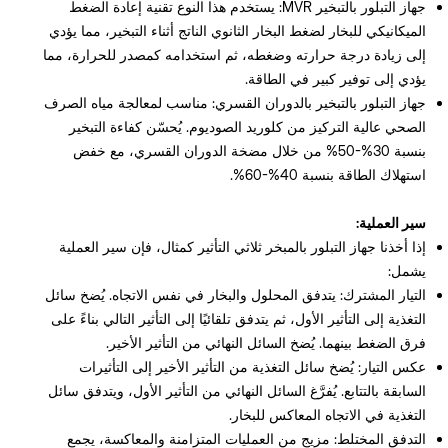
جهاز التبلور بالتبخير MVR: يستخدم هذا النوع تقنية إعادة الضغط
الميكانيكي للبخار لضغط البخار الثانوي الناتج أثناء التبخير، مما يؤدي
إلى زيادة درجة حرارته وضغطه، ثم استخدامه كمصدر للحرارة، مما
يؤدي إلى توفير كبير في الطاقة.
جهاز التبلور بالتبخير بالدوران القسري: مناسب لمعالجة مياه الصرف
الصحي عالية التركيز من كلوريد الصوديوم. يُحسّن كفاءة التبخير
بنسبة 30%-50% من خلال مضخة الدوران القسري، مع خفض
استهلاك الطاقة بنسبة 40%-60%.
سير العملية:
إذا أخذنا جهاز التبلور بالمبخر ثلاثي التأثير كمثال، فإن سير العملية
يشمل:
التيار المشترك: يتدفق المحلول والبخار في نفس الاتجاه. يُضخ سائل
التغذية إلى التأثير الأول، ثم يتدفق تلقائيًا إلى التأثير التالي بناءً على
فرق الضغط بينهما. يُضخ السائل النهائي من التأثير الأخير.
عكس التيار: يُضخ سائل التغذية من التأثير الأخير إلى التأثيرات
السابقة بالتتابع. يُفرَّغ السائل النهائي من التأثير الأول، ويتدفق سائل
التغذية في الاتجاه المعاكس للبخار.
التدفق المختلط: مزيج من العمليات المتزامنة والمعاكسة، يجمع