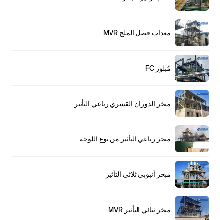
معدات فصل الملح MVR
مُبلور FC
مبخر الدوران القسري رباعي التأثير
مبخر رباعي التأثير من نوع اللوحة
مبخر أنبوبي ثلاثي التأثير
مبخر ثنائي التأثير MVR