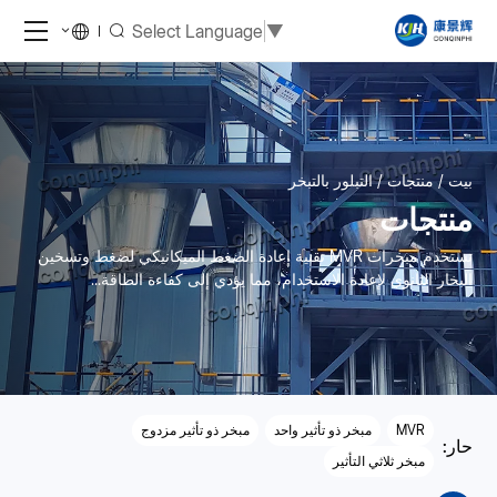
Select Language
▼
بيت
منتجات
التبلور بالتبخر
منتجات
تستخدم مبخرات MVR تقنية إعادة الضغط الميكانيكي لضغط وتسخين
البخار الثانوي لإعادة الاستخدام، مما يؤدي إلى كفاءة الطاقة...
MVR
مبخر ذو تأثير واحد
مبخر ذو تأثير مزدوج
حار:
مبخر ثلاثي التأثير