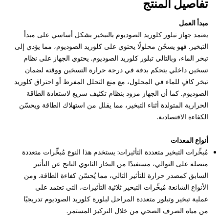
تفاصيل المنتج
مبدأ العمل
يعتمد جهاز تبلور كلوريد الصوديوم بالتبخير بشكل أساسي على مبدأ
التبخير. فهو يسخّن محلولًا يحتوي على كلوريد الصوديوم، مما يؤدي إلى
تبخر الماء، وبالتالي تبلور كلوريد الصوديوم. يحتوي الجهاز على نظام
تسخين داخلي يتحكم بدقة في درجة حرارة التسخين ووقته لضمان
تبخر كافٍ للماء في المحلول، مع منع التحلل المفرط أو احتراق كلوريد
الصوديوم. كما أن الجهاز مزود بنظام تكثيف سريع لاستعادة الطاقة
الحرارية المتولدة أثناء التبخير، مما يقلل من استهلاك الطاقة ويحسّن
الكفاءة الاقتصادية.
أنواع المعدات
مُبخِّرات التبخير متعددة التأثيرات: يستخدم هذا النوع مُبخِّرات متعددة
متصلة على التوالي، مستفيدًا من البخار الثانوي الناتج عن التأثير
السابق كمصدر حرارة للتأثير التالي، مما يُحسّن كفاءة الطاقة. ومن
الأنواع الشائعة مُبخِّرات التبخير ثلاثية التأثيرات، التي تعتمد على
عملية تبخير وتبلور متعددة المراحل لبلورة كلوريد الصوديوم تدريجيًا
من مياه الصرف الصحي من خلال التركيز المستمر.