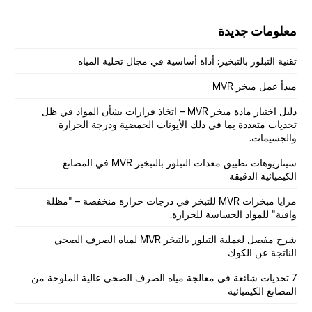
الأيوني.
معلومات جديدة
تقنية التبلور بالتبخير: أداة أساسية في مجال تحلية المياه
مبدأ عمل مبخر MVR
دليل اختيار مادة مبخر MVR – اتخاذ قرارات بشأن المواد في ظل
تحديات متعددة بما في ذلك الأيونات الحمضية ودرجة الحرارة
والجسيمات.
سيناريوهات تطبيق معدات التبلور بالتبخير MVR في المصانع
الكيميائية الدقيقة
مزايا مبخرات MVR للتبخر في درجات حرارة منخفضة – "مظلة
واقية" للمواد الحساسة للحرارة.
شرح مفصل لعملية التبلور بالتبخر MVR لمياه الصرف الصحي
الناتجة عن الكوك
7 تحديات شائعة في معالجة مياه الصرف الصحي عالية الملوحة من
المصانع الكيميائية