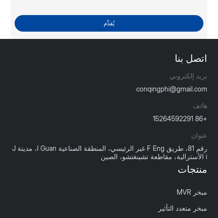
يُقدِّم
اتصل بنا
بريد إلكتروني
conqingphi@gmail.com
هاتف
+86 15264592291
عنوان
رقم 81، طريق F Eng غير الرئيسي، المنطقة الصناعية I Guan، مدينة J
i الأسترالية، مقاطعة تشينغتشو، الصين
منتجات
مبخر MVR
مبخر متعدد التأثير