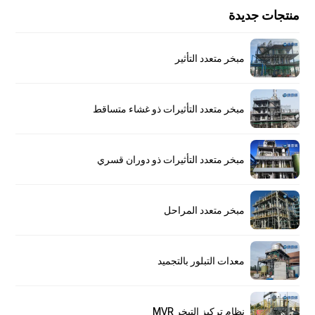
منتجات جديدة
مبخر متعدد التأثير
مبخر متعدد التأثيرات ذو غشاء متساقط
مبخر متعدد التأثيرات ذو دوران قسري
مبخر متعدد المراحل
معدات التبلور بالتجميد
نظام تركيز التبخر MVR