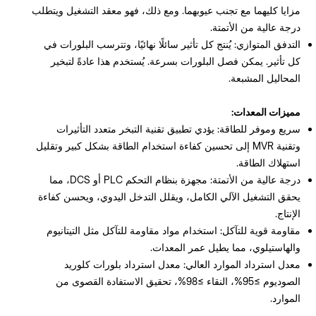
مزايا كليهما مع تجنب عيوبهما. ومع ذلك، فهو معقد التشغيل ويتطلب
درجة عالية من الأتمتة.
التدفق المتوازي: يُنتج كل تأثير سائلًا نهائيًا، وتترسب البلورات في
كل تأثير. يمكن فصل البلورات بسرعة. يُستخدم هذا عادةً لتبخير
المحاليل المشبعة.
مميزات المعدات:
سريع وموفر للطاقة: يؤدي تطبيق تقنية التبخر متعدد التأثيرات
وتقنية MVR إلى تحسين كفاءة استخدام الطاقة بشكل كبير وتقليل
استهلاك الطاقة.
درجة عالية من الأتمتة: مجهزة بنظام التحكم PLC أو DCS، مما
يحقق التشغيل الآلي الكامل، ويقلل التدخل اليدوي، ويحسن كفاءة
الإنتاج.
مقاومة قوية للتآكل: استخدام مواد مقاومة للتآكل مثل التيتانيوم
والهاستيلوي، مما يطيل عمر المعدات.
معدل استرداد الموارد العالي: معدل استرداد بلورات كلوريد
الصوديوم ≥95%، النقاء ≥98%، تحقيق الاستفادة القصوى من
الموارد.