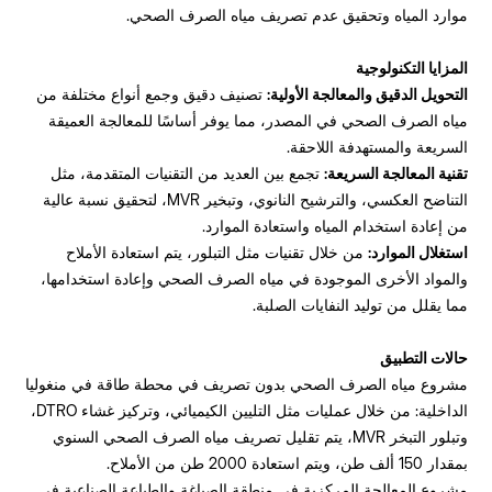
موارد المياه وتحقيق عدم تصريف مياه الصرف الصحي.
المزايا التكنولوجية
التحويل الدقيق والمعالجة الأولية:
تصنيف دقيق وجمع أنواع مختلفة من
مياه الصرف الصحي في المصدر، مما يوفر أساسًا للمعالجة العميقة
السريعة والمستهدفة اللاحقة.
تقنية المعالجة السريعة:
تجمع بين العديد من التقنيات المتقدمة، مثل
التناضح العكسي، والترشيح النانوي، وتبخير MVR، لتحقيق نسبة عالية
من إعادة استخدام المياه واستعادة الموارد.
استغلال الموارد:
من خلال تقنيات مثل التبلور، يتم استعادة الأملاح
والمواد الأخرى الموجودة في مياه الصرف الصحي وإعادة استخدامها،
مما يقلل من توليد النفايات الصلبة.
حالات التطبيق
مشروع مياه الصرف الصحي بدون تصريف في محطة طاقة في منغوليا
الداخلية: من خلال عمليات مثل التليين الكيميائي، وتركيز غشاء DTRO،
وتبلور التبخر MVR، يتم تقليل تصريف مياه الصرف الصحي السنوي
بمقدار 150 ألف طن، ويتم استعادة 2000 طن من الأملاح.
مشروع المعالجة المركزية في منطقة الصباغة والطباعة الصناعية في