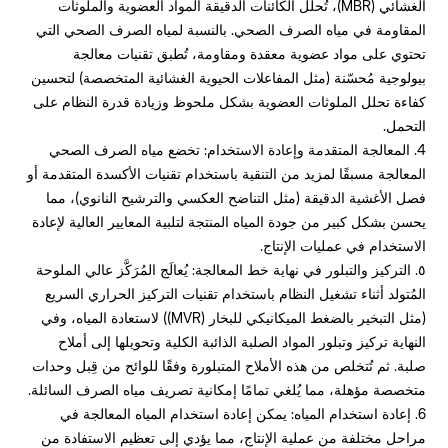
الغشائي (MBR)، تُحلل الكائنات الدقيقة المواد العضوية والملوثات
المقاومة في مياه الصرف الصحي. بالنسبة لمياه الصرف الصحي التي
تحتوي على مواد عضوية معقدة ومقاومة، تُطبق تقنيات معالجة
بيولوجية مُحسّنة (مثل المفاعلات الحيوية الغشائية المتخصصة) لتحسين
كفاءة تحلل الملوثات العضوية بشكل ملحوظ وزيادة قدرة النظام على
التحمل.
4. المعالجة المتقدمة وإعادة الاستخدام: تخضع مياه الصرف الصحي
المعالجة مسبقًا لمزيد من التنقية باستخدام تقنيات الأكسدة المتقدمة أو
فصل الأغشية الدقيقة (مثل التناضح العكسي والترشيح النانوي)، مما
يحسن بشكل كبير من جودة المياه المنتجة لتلبية المعايير العالية لإعادة
الاستخدام في عمليات الإنتاج.
٥. التركيز والتبلور في نهاية خط المعالجة: يُعالَج المُرَكَّز عالي الملوحة
المُتولد أثناء تشغيل النظام باستخدام تقنيات التركيز الحراري السريع
(مثل التبخير بالضغط الميكانيكي للبخار (MVR)) لاستعادة المياه، وفي
النهاية تركيز وتبلور المواد الصلبة الذائبة الكلية وتحويلها إلى أملاح
صلبة. ثم تُتخلص من هذه الأملاح المتبلورة وفقًا للوائح من قِبل وحدات
متخصصة مؤهلة، مما يُلغي تمامًا إمكانية تصريف مياه الصرف السائلة.
6. إعادة استخدام المياه: يمكن إعادة استخدام المياه المعالجة في
مراحل مختلفة من عملية الإنتاج، مما يؤدي إلى تعظيم الاستفادة من