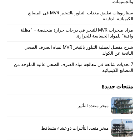
والجسيمات.
سيناريوهات تطبيق معدات التبلور بالتبخير MVR في المصانع
الكيميائية الدقيقة
مزايا مبخرات MVR للتبخر في درجات حرارة منخفضة – "مظلة
واقية" للمواد الحساسة للحرارة.
شرح مفصل لعملية التبلور بالتبخر MVR لمياه الصرف الصحي
الناتجة عن الكوك
7 تحديات شائعة في معالجة مياه الصرف الصحي عالية الملوحة من
المصانع الكيميائية
منتجات جديدة
مبخر متعدد التأثير
مبخر متعدد التأثيرات ذو غشاء متساقط