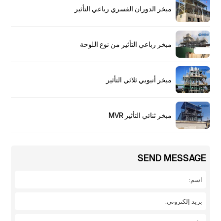
مبخر الدوران القسري رباعي التأثير
مبخر رباعي التأثير من نوع اللوحة
مبخر أنبوبي ثلاثي التأثير
مبخر ثنائي التأثير MVR
SEND MESSAGE