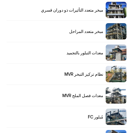
مبخر متعدد التأثيرات ذو دوران قسري
مبخر متعدد المراحل
معدات التبلور بالتجميد
نظام تركيز التبخر MVR
معدات فصل الملح MVR
مُبلور FC