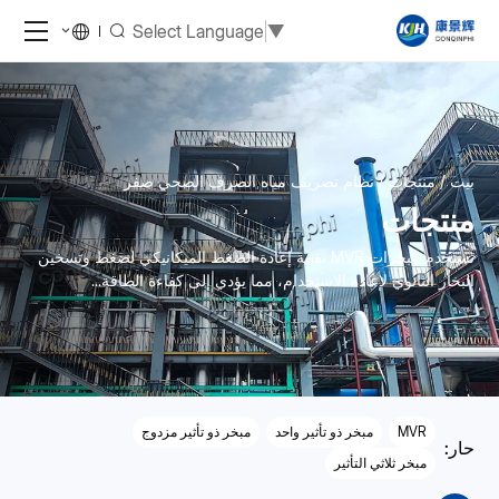
Select Language
▼
بيت
منتجات
نظام تصريف مياه الصرف الصحي صفر
منتجات
تستخدم مبخرات MVR تقنية إعادة الضغط الميكانيكي لضغط وتسخين
البخار الثانوي لإعادة الاستخدام، مما يؤدي إلى كفاءة الطاقة...
MVR
مبخر ذو تأثير واحد
مبخر ذو تأثير مزدوج
حار:
مبخر ثلاثي التأثير