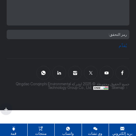
يُقدِّم
جميع الحقوق محفوظة © 2025 لشركة Qingdao Conqinphi Environmental
Technology Group Co., Ltd.
Sitemap
بريد إلكتروني
وي تشات
واتساب
منتجات
قمة