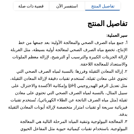
تفاصيل المنتج
استفسر الآن
قضية ذات صلة
تفاصيل المنتج
سير العملية:
1. جمع مياه الصرف الصحي والمعالجة الأولية: بعد جمعها من خط
الإنتاج، تخضع مياه الصرف الصحي لمعالجة أولية بسيطة، مثل الغربلة
لإزالة الجزيئات الكبيرة والترسيب أو الترشيح، لإزالة معظم الملوثات
والاستعداد للمعالجة اللاحقة.
٢. إزالة المعادن الثقيلة وفرزها: بالنسبة لمياه الصرف الصحي التي
تحتوي على معادن ثقيلة، تُستخدم تقنيات دقيقة لإزالة المعادن الثقيلة،
مثل تعديل الرقم الهيدروجيني (pH) وإمكانية الأكسدة والاختزال. على
سبيل المثال، بالنسبة لمياه الصرف الصحي التي تحتوي على معادن
ثقيلة (مثل مياه الصرف الناتجة عن الطلاء الكهربائي)، تُستخدم تقنيات
فيزيائية سريعة أو تقنيات امتزاز متخصصة لإزالة أيونات المعادن الثقيلة
بدقة.
٣. المعالجة البيولوجية وتنقية المياه: المرحلة التالية هي المعالجة
البيولوجية. باستخدام تقنيات كيميائية حيوية مثل المفاعل الحيوي