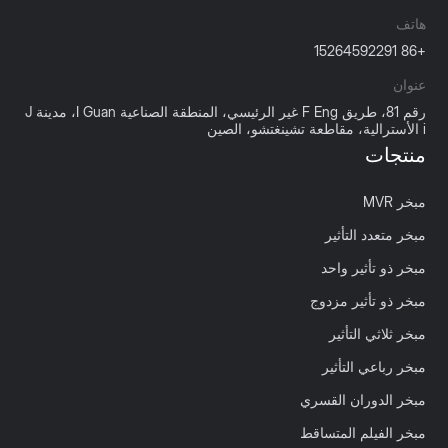
هاتف
+86 15264592291
عنوان
رقم 81، طريق F Eng غير الرئيسي، المنطقة الصناعية I Guan، مدينة J
i الأسترالية، مقاطعة تشينغتشو، الصين
منتجات
مبخر MVR
مبخر متعدد التأثير
مبخر ذو تأثير واحد
مبخر ذو تأثير مزدوج
مبخر ثلاثي التأثير
مبخر رباعي التأثير
مبخر الدوران القسري
مبخر الفيلم المتساقط